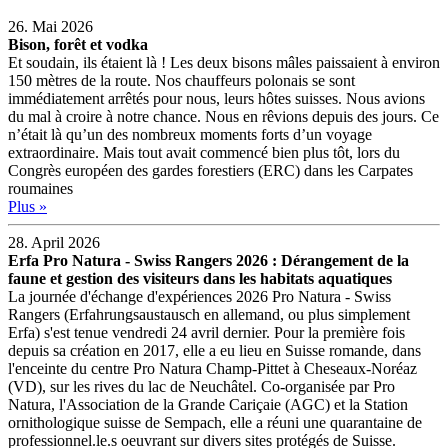
26. Mai 2026
Bison, forêt et vodka
Et soudain, ils étaient là ! Les deux bisons mâles paissaient à environ
150 mètres de la route. Nos chauffeurs polonais se sont
immédiatement arrêtés pour nous, leurs hôtes suisses. Nous avions
du mal à croire à notre chance. Nous en rêvions depuis des jours. Ce
n’était là qu’un des nombreux moments forts d’un voyage
extraordinaire. Mais tout avait commencé bien plus tôt, lors du
Congrès européen des gardes forestiers (ERC) dans les Carpates
roumaines
Plus »
28. April 2026
Erfa Pro Natura - Swiss Rangers 2026 : Dérangement de la
faune et gestion des visiteurs dans les habitats aquatiques
La journée d'échange d'expériences 2026 Pro Natura - Swiss
Rangers (Erfahrungsaustausch en allemand, ou plus simplement
Erfa) s'est tenue vendredi 24 avril dernier. Pour la première fois
depuis sa création en 2017, elle a eu lieu en Suisse romande, dans
l'enceinte du centre Pro Natura Champ-Pittet à Cheseaux-Noréaz
(VD), sur les rives du lac de Neuchâtel. Co-organisée par Pro
Natura, l'Association de la Grande Cariçaie (AGC) et la Station
ornithologique suisse de Sempach, elle a réuni une quarantaine de
professionnel.le.s oeuvrant sur divers sites protégés de Suisse.