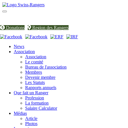
Toggle
navigation
Donations
Region des Rangers
News
Association
Association
Le comité
Bureau de l'association
Membres
Devenir membre
Les Statuts
Rapports annuels
Que fait un Ranger
Profession
La formation
Salaire Calculator
Médias
Article
Photos