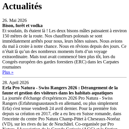
Actualités
26. Mai 2026
Bison, forêt et vodka
Et soudain, ils étaient là ! Les deux bisons mâles paissaient à environ
150 mètres de la route. Nos chauffeurs polonais se sont
immédiatement arrêtés pour nous, leurs hôtes suisses. Nous avions
du mal à croire à notre chance. Nous en rêvions depuis des jours. Ce
n’était là qu’un des nombreux moments forts d’un voyage
extraordinaire. Mais tout avait commencé bien plus tôt, lors du
Congrès européen des gardes forestiers (ERC) dans les Carpates
roumaines
Plus »
28. April 2026
Erfa Pro Natura - Swiss Rangers 2026 : Dérangement de la
faune et gestion des visiteurs dans les habitats aquatiques
La journée d'échange d'expériences 2026 Pro Natura - Swiss
Rangers (Erfahrungsaustausch en allemand, ou plus simplement
Erfa) s'est tenue vendredi 24 avril dernier. Pour la première fois
depuis sa création en 2017, elle a eu lieu en Suisse romande, dans
l'enceinte du centre Pro Natura Champ-Pittet à Cheseaux-Noréaz
(VD), sur les rives du lac de Neuchâtel. Co-organisée par Pro