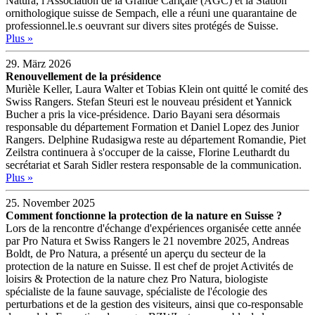
Natura, l'Association de la Grande Cariçaie (AGC) et la Station
ornithologique suisse de Sempach, elle a réuni une quarantaine de
professionnel.le.s oeuvrant sur divers sites protégés de Suisse.
Plus »
29. März 2026
Renouvellement de la présidence
Murièle Keller, Laura Walter et Tobias Klein ont quitté le comité des
Swiss Rangers. Stefan Steuri est le nouveau président et Yannick
Bucher a pris la vice-présidence. Dario Bayani sera désormais
responsable du département Formation et Daniel Lopez des Junior
Rangers. Delphine Rudasigwa reste au département Romandie, Piet
Zeilstra continuera à s'occuper de la caisse, Florine Leuthardt du
secrétariat et Sarah Sidler restera responsable de la communication.
Plus »
25. November 2025
Comment fonctionne la protection de la nature en Suisse ?
Lors de la rencontre d'échange d'expériences organisée cette année
par Pro Natura et Swiss Rangers le 21 novembre 2025, Andreas
Boldt, de Pro Natura, a présenté un aperçu du secteur de la
protection de la nature en Suisse. Il est chef de projet Activités de
loisirs & Protection de la nature chez Pro Natura, biologiste
spécialiste de la faune sauvage, spécialiste de l'écologie des
perturbations et de la gestion des visiteurs, ainsi que co-responsable