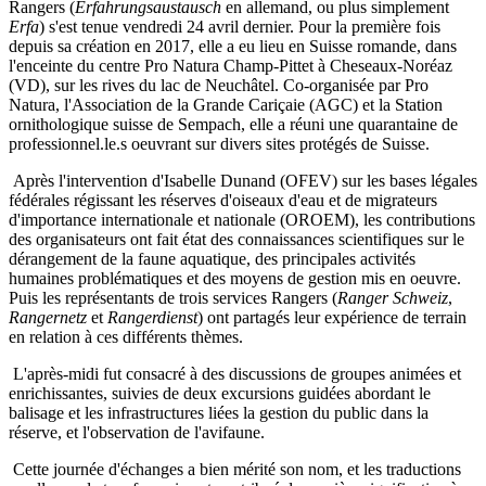
Rangers (
Erfahrungsaustausch
en allemand, ou plus simplement
Erfa
) s'est tenue vendredi 24 avril dernier. Pour la première fois
depuis sa création en 2017, elle a eu lieu en Suisse romande, dans
l'enceinte du centre Pro Natura Champ-Pittet à Cheseaux-Noréaz
(VD), sur les rives du lac de Neuchâtel. Co-organisée par Pro
Natura, l'Association de la Grande Cariçaie (AGC) et la Station
ornithologique suisse de Sempach, elle a réuni une quarantaine de
professionnel.le.s oeuvrant sur divers sites protégés de Suisse.
Après l'intervention d'Isabelle Dunand (OFEV) sur les bases légales
fédérales régissant les réserves d'oiseaux d'eau et de migrateurs
d'importance internationale et nationale (OROEM), les contributions
des organisateurs ont fait état des connaissances scientifiques sur le
dérangement de la faune aquatique, des principales activités
humaines problématiques et des moyens de gestion mis en oeuvre.
Puis les représentants de trois services Rangers (
Ranger Schweiz
,
Rangernetz
et
Rangerdienst
) ont partagés leur expérience de terrain
en relation à ces différents thèmes.
L'après-midi fut consacré à des discussions de groupes animées et
enrichissantes, suivies de deux excursions guidées abordant le
balisage et les infrastructures liées la gestion du public dans la
réserve, et l'observation de l'avifaune.
Cette journée d'échanges a bien mérité son nom, et les traductions