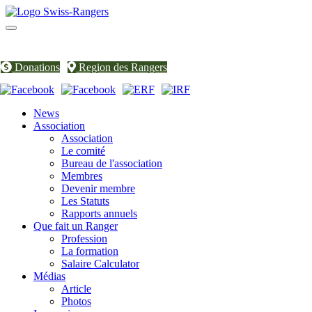
Toggle
navigation
Donations
Region des Rangers
News
Association
Association
Le comité
Bureau de l'association
Membres
Devenir membre
Les Statuts
Rapports annuels
Que fait un Ranger
Profession
La formation
Salaire Calculator
Médias
Article
Photos