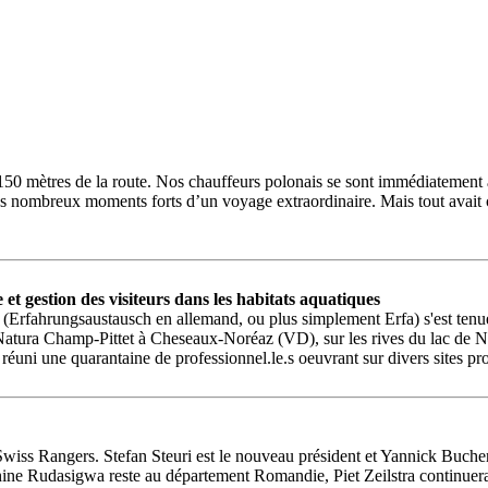
n 150 mètres de la route. Nos chauffeurs polonais se sont immédiatement 
des nombreux moments forts d’un voyage extraordinaire. Mais tout avai
t gestion des visiteurs dans les habitats aquatiques
rfahrungsaustausch en allemand, ou plus simplement Erfa) s'est tenue v
o Natura Champ-Pittet à Cheseaux-Noréaz (VD), sur les rives du lac de N
réuni une quarantaine de professionnel.le.s oeuvrant sur divers sites pr
 Swiss Rangers. Stefan Steuri est le nouveau président et Yannick Buche
e Rudasigwa reste au département Romandie, Piet Zeilstra continuera à 