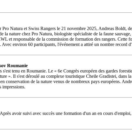
ar Pro Natura et Swiss Rangers le 21 novembre 2025, Andreas Boldt, de P
 de la nature chez Pro Natura, biologiste spécialiste de la faune sauvage, 
 et responsable de la commission de formation des rangers. Cette fois-c
. Avec environ 60 participants, l'événement a attiré un nombre record d'
rasov Roumanie
 s'est tenu en Roumanie. Le « 6e Congrès européen des gardes forestiers
ure ». Il s'est déroulé au complexe touristique Cheile Gradistei, dans la 
 en conservation de la nature venus de nombreux pays européens. Andrea
s impressions.
près avoir suivi avec succès une formation d'un an en cours d'emploi, i