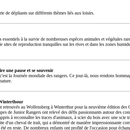
e de dépliants sur différents thèmes liés aux loisirs.
s essentiels à la survie de nombreuses espèces animales et végétales rare
e sites de reproduction tranquilles sur les rives et dans les zones humi
re une pause et se souvenir
e : c'est la Journée mondiale des rangers. Ce jour-là, nous rendons homm
nature.
 Winterthour
nt retrouvés au Wolfensberg à Winterthur pour la neuvième édition des
oupes de Junior Rangers ont relevé des défis passionnants autour des con
appris à reconnaître les traces d'animaux, à scier du bois avec une scie
visite d'un cheval de trait, qui a démontré de manière impressionnante
as été en reste. De nombreux enfants ont profité de l'occasion pour éch