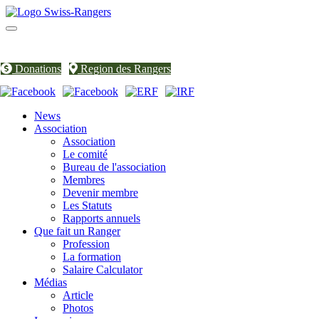
Toggle
navigation
Donations
Region des Rangers
News
Association
Association
Le comité
Bureau de l'association
Membres
Devenir membre
Les Statuts
Rapports annuels
Que fait un Ranger
Profession
La formation
Salaire Calculator
Médias
Article
Photos