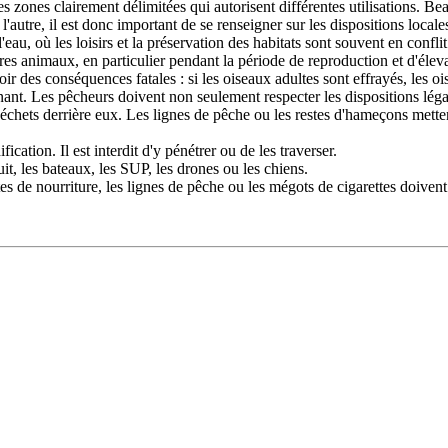
es zones clairement délimitées qui autorisent différentes utilisations. 
'autre, il est donc important de se renseigner sur les dispositions local
'eau, où les loisirs et la préservation des habitats sont souvent en conflit 
tres animaux, en particulier pendant la période de reproduction et d'é
 des conséquences fatales : si les oiseaux adultes sont effrayés, les ois
ant. Les pêcheurs doivent non seulement respecter les dispositions légale
 déchets derrière eux. Les lignes de pêche ou les restes d'hameçons mett
ication. Il est interdit d'y pénétrer ou de les traverser.
uit, les bateaux, les SUP, les drones ou les chiens.
stes de nourriture, les lignes de pêche ou les mégots de cigarettes doiven