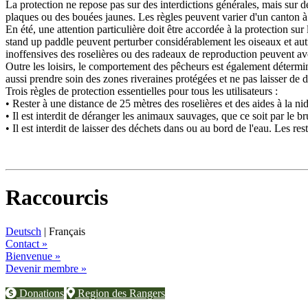
La protection ne repose pas sur des interdictions générales, mais sur d
plaques ou des bouées jaunes. Les règles peuvent varier d'un canton à l
En été, une attention particulière doit être accordée à la protection sur l
stand up paddle peuvent perturber considérablement les oiseaux et au
inoffensives des roselières ou des radeaux de reproduction peuvent avoir
Outre les loisirs, le comportement des pêcheurs est également détermin
aussi prendre soin des zones riveraines protégées et ne pas laisser de
Trois règles de protection essentielles pour tous les utilisateurs :
• Rester à une distance de 25 mètres des roselières et des aides à la nidif
• Il est interdit de déranger les animaux sauvages, que ce soit par le br
• Il est interdit de laisser des déchets dans ou au bord de l'eau. Les re
Raccourcis
Deutsch
| Français
Contact »
Bienvenue »
Devenir membre »
Donations
Region des Rangers