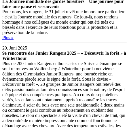
La Journée mondiale des gardes forestiers – Une journée pour
faire une pause et se souvenir
Pour nous, les rangers, le 31 juillet revêt une importance particulière
: c'est la Journée mondiale des rangers. Ce jour-là, nous rendons
hommage à nos collègues du monde entier qui ont été tués ou
blessés dans l'exercice de leurs fonctions pour la protection et la
préservation de la nature.
Plus »
20. Juni 2025
9e rencontre des Junior Rangers 2025 – « Découvrir la forêt » à
Winterthour
Plus de 200 Junior Rangers enthousiastes de Suisse alémanique se
sont retrouvés au Wolfensberg à Winterthur pour la neuvième
édition des Olympiades Junior Rangers, une journée riche en
événements placée sous le signe de la forêt. Sous la devise «
Découvrir la forêt », 20 groupes de Junior Rangers ont relevé des
défis passionnants autour des connaissances sur la nature, de l'esprit
d'équipe et des compétences pratiques. Au cours de sept ateliers
variés, les enfants ont notamment appris à reconnaître les traces
d'animaux, à scier du bois avec une scie traditionnelle à deux mains
ou comment le geai contribue au reboisement en oubliant des
noisettes. Le clou du spectacle a été la visite d'un cheval de trait, qui
a démontré de manière impressionnante comment fonctionne le
débardage avec des chevaux. Avec des températures estivales, les