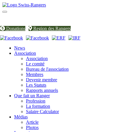
Toggle
navigation
Donations
Region des Rangers
News
Association
Association
Le comité
Bureau de l'association
Membres
Devenir membre
Les Statuts
Rapports annuels
Que fait un Ranger
Profession
La formation
Salaire Calculator
Médias
Article
Photos