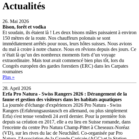
Actualités
26. Mai 2026
Bison, forêt et vodka
Et soudain, ils étaient là ! Les deux bisons mâles paissaient à environ
150 mètres de la route. Nos chauffeurs polonais se sont
immédiatement arrêtés pour nous, leurs hôtes suisses. Nous avions
du mal à croire à notre chance. Nous en rêvions depuis des jours. Ce
n’était là qu’un des nombreux moments forts d’un voyage
extraordinaire. Mais tout avait commencé bien plus tôt, lors du
Congrès européen des gardes forestiers (ERC) dans les Carpates
roumaines
Plus »
28. April 2026
Erfa Pro Natura - Swiss Rangers 2026 : Dérangement de la
faune et gestion des visiteurs dans les habitats aquatiques
La journée d'échange d'expériences 2026 Pro Natura - Swiss
Rangers (Erfahrungsaustausch en allemand, ou plus simplement
Erfa) s'est tenue vendredi 24 avril dernier. Pour la première fois
depuis sa création en 2017, elle a eu lieu en Suisse romande, dans
l'enceinte du centre Pro Natura Champ-Pittet à Cheseaux-Noréaz
(VD), sur les rives du lac de Neuchâtel. Co-organisée par Pro
Natura, l'Association de la Grande Cariçaie (AGC) et la Station