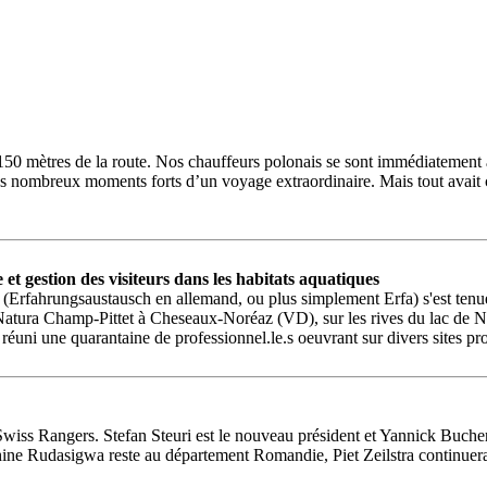
n 150 mètres de la route. Nos chauffeurs polonais se sont immédiatement 
des nombreux moments forts d’un voyage extraordinaire. Mais tout avai
t gestion des visiteurs dans les habitats aquatiques
rfahrungsaustausch en allemand, ou plus simplement Erfa) s'est tenue v
o Natura Champ-Pittet à Cheseaux-Noréaz (VD), sur les rives du lac de N
réuni une quarantaine de professionnel.le.s oeuvrant sur divers sites pr
 Swiss Rangers. Stefan Steuri est le nouveau président et Yannick Buche
e Rudasigwa reste au département Romandie, Piet Zeilstra continuera à 