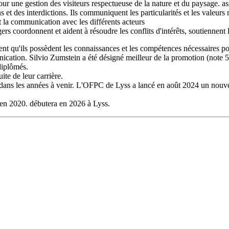
pour une gestion des visiteurs respectueuse de la nature et du paysage. 
s et des interdictions. Ils communiquent les particularités et les valeur
t la communication avec les différents acteurs
ers coordonnent et aident à résoudre les conflits d'intérêts, soutiennen
ient qu'ils possèdent les connaissances et les compétences nécessaires p
nication. Silvio Zumstein a été désigné meilleur de la promotion (note 5
diplômés.
te de leur carrière.
r dans les années à venir. L'OFPC de Lyss a lancé en août 2024 un nouv
u en 2020. débutera en 2026 à Lyss.