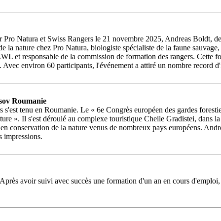
ar Pro Natura et Swiss Rangers le 21 novembre 2025, Andreas Boldt, de P
 de la nature chez Pro Natura, biologiste spécialiste de la faune sauvage, 
 et responsable de la commission de formation des rangers. Cette fois-c
. Avec environ 60 participants, l'événement a attiré un nombre record d'
rasov Roumanie
 s'est tenu en Roumanie. Le « 6e Congrès européen des gardes forestiers
ure ». Il s'est déroulé au complexe touristique Cheile Gradistei, dans la 
 en conservation de la nature venus de nombreux pays européens. Andrea
s impressions.
près avoir suivi avec succès une formation d'un an en cours d'emploi, i