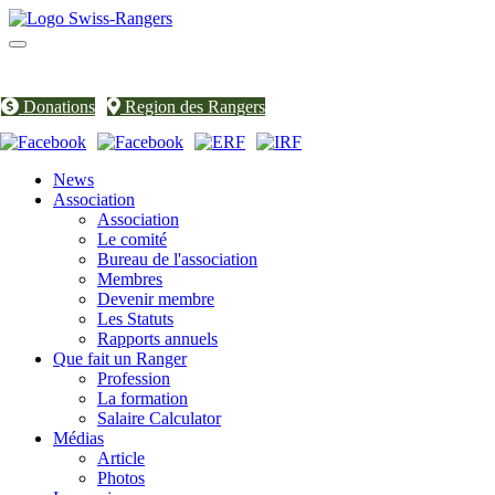
Toggle
navigation
Donations
Region des Rangers
News
Association
Association
Le comité
Bureau de l'association
Membres
Devenir membre
Les Statuts
Rapports annuels
Que fait un Ranger
Profession
La formation
Salaire Calculator
Médias
Article
Photos