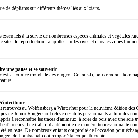
e de dépliants sur différents thèmes liés aux loisirs.
s essentiels à la survie de nombreuses espèces animales et végétales rare
e sites de reproduction tranquilles sur les rives et dans les zones humi
re une pause et se souvenir
e : c'est la Journée mondiale des rangers. Ce jour-là, nous rendons homm
nature.
 Winterthour
nt retrouvés au Wolfensberg à Winterthur pour la neuvième édition des
oupes de Junior Rangers ont relevé des défis passionnants autour des con
appris à reconnaître les traces d'animaux, à scier du bois avec une scie
visite d'un cheval de trait, qui a démontré de manière impressionnante
as été en reste. De nombreux enfants ont profité de l'occasion pour éch
 Rangers de Lombachalp ont remporté la coupe itinérante.