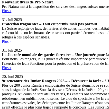
Nouveaux flyers de Pro Natura
Pro Natura met à la disposition des services des rangers suisses une séri
Plus »
31. Juli 2025
Protection fragmentée – Tout est permis, mais pas partout
La Suisse regorge de lacs, de rivières et de zones humides, des habitat
et à cou blanc ou les bruants des roseaux ont particulièrement besoin d
refuges à ces espèces sensibles.
Plus »
31. Juli 2025
La Journée mondiale des gardes forestiers – Une journée pour fai
Pour nous, les rangers, le 31 juillet revêt une importance particulièr
l'exercice de leurs fonctions pour la protection et la préservation de la 
Plus »
20. Juni 2025
9e rencontre des Junior Rangers 2025 – « Découvrir la forêt » à
Plus de 200 Junior Rangers enthousiastes de Suisse alémanique se so
sous le signe de la forêt. Sous la devise « Découvrir la forêt », 20 gr
pratiques. Au cours de sept ateliers variés, les enfants ont notamment 
reboisement en oubliant des noisettes. Le clou du spectacle a été la 
températures estivales, les échanges entre les Junior Rangers n'ont p
ayant effectué le plus long trajet a remporté le concours. Les Junior