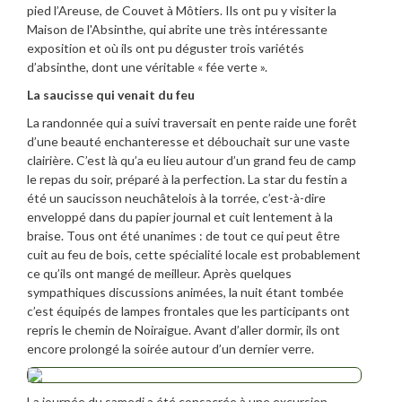
pied l’Areuse, de Couvet à Môtiers. Ils ont pu y visiter la
Maison de l'Absinthe, qui abrite une très intéressante
exposition et où ils ont pu déguster trois variétés
d’absinthe, dont une véritable « fée verte ».
La saucisse qui venait du feu
La randonnée qui a suivi traversait en pente raide une forêt
d’une beauté enchanteresse et débouchait sur une vaste
clairière. C’est là qu’a eu lieu autour d’un grand feu de camp
le repas du soir, préparé à la perfection. La star du festin a
été un saucisson neuchâtelois à la torrée, c’est-à-dire
enveloppé dans du papier journal et cuit lentement à la
braise. Tous ont été unanimes : de tout ce qui peut être
cuit au feu de bois, cette spécialité locale est probablement
ce qu’ils ont mangé de meilleur. Après quelques
sympathiques discussions animées, la nuit étant tombée
c’est équipés de lampes frontales que les participants ont
repris le chemin de Noiraigue. Avant d’aller dormir, ils ont
encore prolongé la soirée autour d’un dernier verre.
La journée du samedi a été consacrée à une excursion