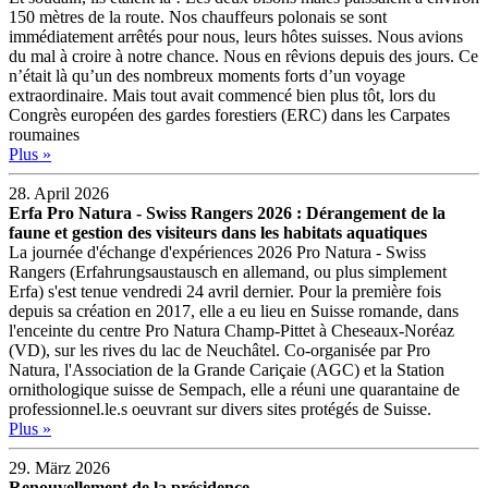
150 mètres de la route. Nos chauffeurs polonais se sont
immédiatement arrêtés pour nous, leurs hôtes suisses. Nous avions
du mal à croire à notre chance. Nous en rêvions depuis des jours. Ce
n’était là qu’un des nombreux moments forts d’un voyage
extraordinaire. Mais tout avait commencé bien plus tôt, lors du
Congrès européen des gardes forestiers (ERC) dans les Carpates
roumaines
Plus »
28. April 2026
Erfa Pro Natura - Swiss Rangers 2026 : Dérangement de la
faune et gestion des visiteurs dans les habitats aquatiques
La journée d'échange d'expériences 2026 Pro Natura - Swiss
Rangers (Erfahrungsaustausch en allemand, ou plus simplement
Erfa) s'est tenue vendredi 24 avril dernier. Pour la première fois
depuis sa création en 2017, elle a eu lieu en Suisse romande, dans
l'enceinte du centre Pro Natura Champ-Pittet à Cheseaux-Noréaz
(VD), sur les rives du lac de Neuchâtel. Co-organisée par Pro
Natura, l'Association de la Grande Cariçaie (AGC) et la Station
ornithologique suisse de Sempach, elle a réuni une quarantaine de
professionnel.le.s oeuvrant sur divers sites protégés de Suisse.
Plus »
29. März 2026
Renouvellement de la présidence