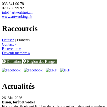
033 841 00 78
079 756 99 92
info@artworking.ch
www.artworking.ch
Raccourcis
Deutsch
| Français
Contact »
Bienvenue »
Devenir membre »
Donations
Region des Rangers
Actualités
26. Mai 2026
Bison, forêt et vodka
Et soudain, ils étaient là ! Les deux bisons mâles paissaient à environ