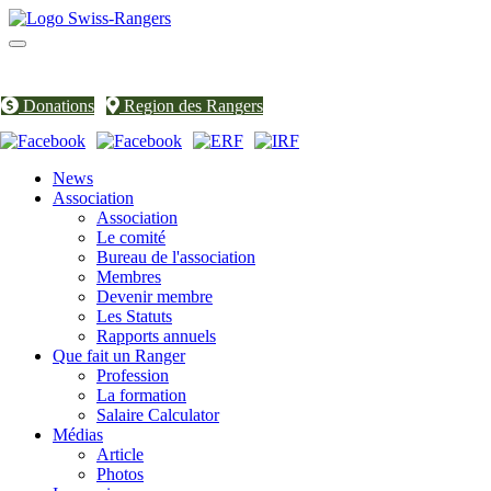
Toggle
navigation
Donations
Region des Rangers
News
Association
Association
Le comité
Bureau de l'association
Membres
Devenir membre
Les Statuts
Rapports annuels
Que fait un Ranger
Profession
La formation
Salaire Calculator
Médias
Article
Photos