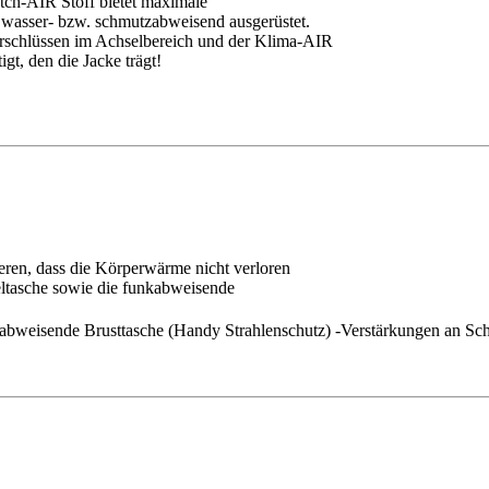
tch-AIR Stoff bietet maximale
f wasser- bzw. schmutzabweisend ausgerüstet.
erschlüssen im Achselbereich und der Klima-AIR
t, den die Jacke trägt!
eren, dass die Körperwärme nicht verloren
eltasche sowie die funkabweisende
kabweisende Brusttasche (Handy Strahlenschutz) -Verstärkungen an Sc