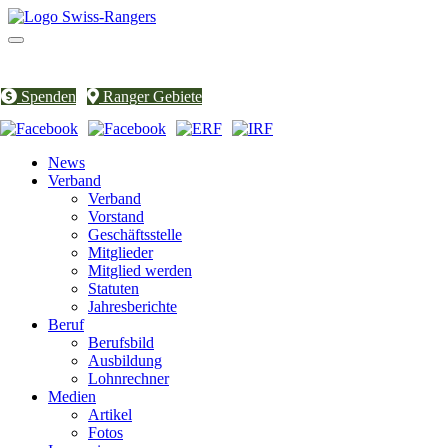
Toggle
navigation
Spenden
Ranger Gebiete
News
Verband
Verband
Vorstand
Geschäftsstelle
Mitglieder
Mitglied werden
Statuten
Jahresberichte
Beruf
Berufsbild
Ausbildung
Lohnrechner
Medien
Artikel
Fotos