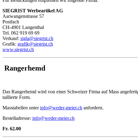
Für Bestickungen empfehlen wir folgende Firma:
SIEGRIST Werbeartikel AG
Aarwangenstrasse 57
Postfach
CH-4901 Langenthal
Tel. 062 919 69 69
Verkauf:
sigla@siegrist.ch
Grafik:
grafik@siegrist.ch
www.siegrist.ch
Rangerhemd
Das Rangerhemd wird von einer Schweizer Firma auf Mass angefertigt.
taillierte Form.
Masstabellen unter
info@weder-meier.ch
anfordern.
Bestelladresse:
info@weder-meier.ch
Fr. 62.00