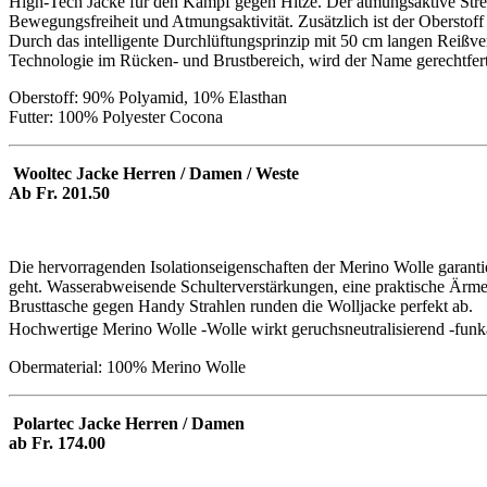
High-Tech Jacke für den Kampf gegen Hitze. Der atmungsaktive Stre
Bewegungsfreiheit und Atmungsaktivität. Zusätzlich ist der Oberstof
Durch das intelligente Durchlüftungsprinzip mit 50 cm langen Reißv
Technologie im Rücken- und Brustbereich, wird der Name gerechtfertig
Oberstoff: 90% Polyamid, 10% Elasthan
Futter: 100% Polyester Cocona
Wooltec Jacke Herren / Damen / Weste
Ab Fr. 201.50
Die hervorragenden Isolationseigenschaften der Merino Wolle garanti
geht. Wasserabweisende Schulterverstärkungen, eine praktische Ärm
Brusttasche gegen Handy Strahlen runden die Wolljacke perfekt ab.
Hochwertige Merino Wolle -Wolle wirkt geruchsneutralisierend -fun
Obermaterial: 100% Merino Wolle
Polartec Jacke Herren / Damen
ab Fr. 174.00