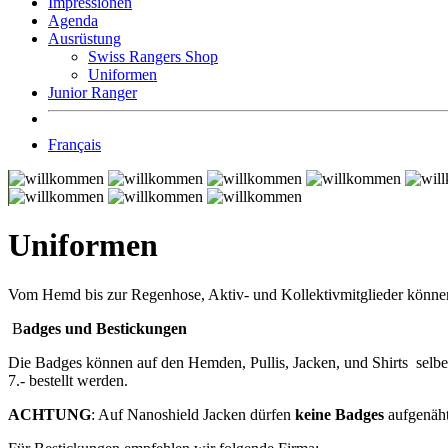
Impressionen
Agenda
Ausrüstung
Swiss Rangers Shop
Uniformen
Junior Ranger
Français
Uniformen
Vom Hemd bis zur Regenhose, Aktiv- und Kollektivmitglieder können 
B
adges und Bestickungen
Die Badges können auf den Hemden, Pullis, Jacken, und Shirts selbe
7.- bestellt werden.
ACHTUNG
: Auf Nanoshield Jacken dürfen
keine Badges
aufgenäht