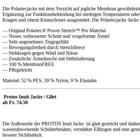
Die Polartecjacke mit dem Verzicht auf jegliche Membran gewährleiste
Ergänzung zur Funktionsbekleidung bei niedrigen Temperaturen oder 
Kragen und einem Kinnschoner ausgestattet. Die Polartecjacke Jacke i
— Original Polartec® Power Stretch™ Pro Material
— Neuer, verbesserter Schnitt und vorgeformte Ärmel
— Sehr angenehmes Tragegefühl
— Bewegungsfreiheit durch Stretchfleece
— Stehkragen gegen Wind und Nässe
— Zusätzliche Ärmeltasche mit Stiftehalterung
— 100 % MembranFREE
— Pflegeleicht
Material: 52 % PES, 39 % Nylon, 9 % Elastahn
Protos Inuit Jacke / Gilet
ab Fr. 74.50
Die Außenseite der PROTOS Inuit Jacke ist glatt gestrickt und dadurc
wasserabweisende Schulterbesätze, verstärkte Ellbogen und eine ger
bessere Sichtbarkeit.