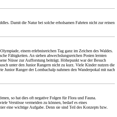
es. Damit die Natur bei solche erholsamen Fahrten nicht zur reinen
r Olympiade, einem erlebnisreichen Tag ganz im Zeichen des Waldes.
che Fähigkeiten. An sieben abwechslungsreichen Posten lernten
ssene Nüsse zur Aufforstung beiträgt. Höhepunkt war der Besuch
usch unter den Junior Rangern nicht zu kurz. Viele Kinder nutzen die
 Die Junior Ranger der Lombachalp nahmen den Wanderpokal mit nach
ömen, so hat dies oft negative Folgen für Flora und Fauna.
iele Verstösse vermeiden zu können, bedarf es eines
ier eine wichtige Aufgabe. Denn sie sind Teil des Konzepts bzw.