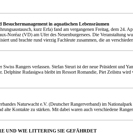
und Besuchermanagement in aquatischen Lebensräumen
ungsaustausch, kurz Erfa) fand am vergangenen Freitag, dem 24. April
eaux-Noréaz (VD) am Ufer des Neuenburgersees. Die Veranstaltung wu
ert und brachte rund vierzig Fachleute zusammen, die an verschiedene
er Swiss Rangers verlassen. Stefan Steuri ist der neue Präsident und 
. Delphine Rudasigwa bleibt im Ressort Romandie, Piet Zeilstra wird we
bandes Naturwacht e.V. (Deutscher Rangerverband) im Nationalpark B
nd alte Kontakte zu stärken. Mit dabei waren auch verschiedene Range
E UND WIE LITTERING SIE GEFÄHRDET