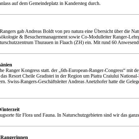
anlass auf dem Gemeindeplatz in Kandersteg durch.
ngers gab Andreas Boldt von pro natura eine Übersicht über die Natursc
örungsökologie & Besuchermanagement sowie Co-Modulleiter Ranger-L
urschutzzentrum Thurauen in Flaach (ZH) ein. Mit rund 60 Anwesenden 
mänien
he Ranger Kongress statt. der „6th-European-Ranger-Congress“ mit de
das Resort Cheile Gradistei in der Region um Piatra Craiului Nationa
. Swiss-Rangers-Geschäftsleiter Andreas Anetzhofer hatte die Gelegenh
Winterzeit
sorte für Flora und Fauna. In Naturschutzgebieten sind wir das ganze 
d Rangerinnen