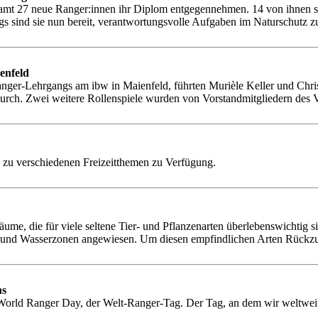
amt 27 neue Ranger:innen ihr Diplom entgegennehmen. 14 von ihnen 
gs sind sie nun bereit, verantwortungsvolle Aufgaben im Naturschutz 
enfeld
nger-Lehrgangs am ibw in Maienfeld, führten Murièle Keller und Chr
urch. Zwei weitere Rollenspiele wurden von Vorstandmitgliedern de
n zu verschiedenen Freizeitthemen zu Verfügung.
äume, die für viele seltene Tier- und Pflanzenarten überlebenswichti
 und Wasserzonen angewiesen. Um diesen empfindlichen Arten Rückzugso
ns
r World Ranger Day, der Welt-Ranger-Tag. Der Tag, an dem wir weltwei