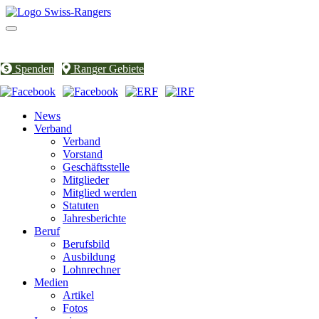
Toggle
navigation
Spenden
Ranger Gebiete
News
Verband
Verband
Vorstand
Geschäftsstelle
Mitglieder
Mitglied werden
Statuten
Jahresberichte
Beruf
Berufsbild
Ausbildung
Lohnrechner
Medien
Artikel
Fotos