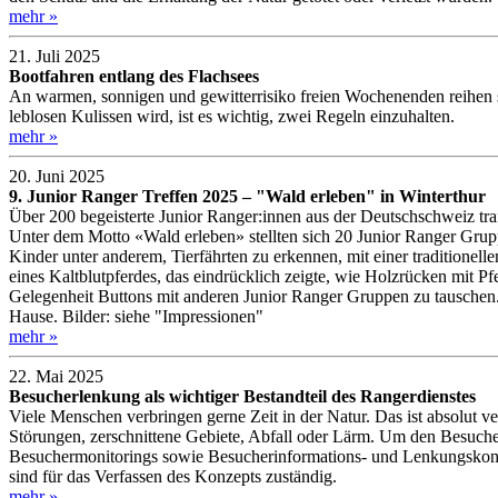
mehr »
21. Juli 2025
Bootfahren entlang des Flachsees
An warmen, sonnigen und gewitterrisiko freien Wochenenden reihen 
leblosen Kulissen wird, ist es wichtig, zwei Regeln einzuhalten.
mehr »
20. Juni 2025
9. Junior Ranger Treffen 2025 – "Wald erleben" in Winterthur
Über 200 begeisterte Junior Ranger:innen aus der Deutschschweiz tr
Unter dem Motto «Wald erleben» stellten sich 20 Junior Ranger Gru
Kinder unter anderem, Tierfährten zu erkennen, mit einer tradition
eines Kaltblutpferdes, das eindrücklich zeigte, wie Holzrücken mit 
Gelegenheit Buttons mit anderen Junior Ranger Gruppen zu tausche
Hause. Bilder: siehe "Impressionen"
mehr »
22. Mai 2025
Besucherlenkung als wichtiger Bestandteil des Rangerdienstes
Viele Menschen verbringen gerne Zeit in der Natur. Das ist absolut ve
Störungen, zerschnittene Gebiete, Abfall oder Lärm. Um den Besuche
Besuchermonitorings sowie Besucherinformations- und Lenkungskonzept
sind für das Verfassen des Konzepts zuständig.
mehr »