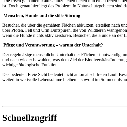
Die frisch gemähten Naturschutzflächen bieten nun einen freien Über
ist. Doch genau hier liegt das Problem: In Naturschutzgebieten sind d
Menschen, Hunde und die stille Störung
Besucher, die über die gemähten Flächen abkürzen, erstellen nach und
über Pfoten, Fell und Urin Duftspuren, die von Wildtieren wahrgenomm
wenn die Hunde nichts aktiv zerstören. Besucher, die Hunde an der Le
Pflege und Verantwortung – warum der Unterhalt?
Der regelmäßige menschliche Unterhalt der Flächen ist notwendig, um
und nach wieder bewalden, was dem Ziel der Biodiversitätsförderung 
wichtige ökologische Funktion.
Das bedeutet: Freie Sicht bedeutet nicht automatisch freien Lauf. Be
weiterhin wertvolle Lebensräume bleiben – sowohl im Sommer als au
Schnellzugriff