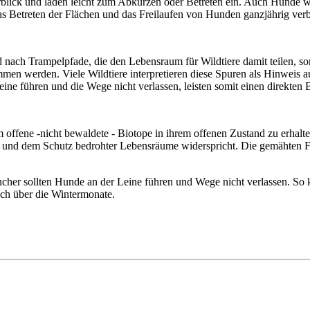
blick und laden leicht zum Abkürzen oder Betreten ein. Auch Hunde wer
as Betreten der Flächen und das Freilaufen von Hunden ganzjährig verbo
 nach Trampelpfade, die den Lebensraum für Wildtiere damit teilen, som
en werden. Viele Wildtiere interpretieren diese Spuren als Hinweis au
ine führen und die Wege nicht verlassen, leisten somit einen direkten 
 offene -nicht bewaldete - Biotope in ihrem offenen Zustand zu erhalt
und dem Schutz bedrohter Lebensräume widerspricht. Die gemähten Fläc
sucher sollten Hunde an der Leine führen und Wege nicht verlassen. So
ch über die Wintermonate.