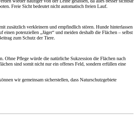
den wieder häufiger von der Leine gelassen, da alles besser sichtbar
ten. Freie Sicht bedeutet nicht automatisch freien Lauf.
it zusätzlich verkleinern und empfindlich stören. Hunde hinterlassen
f einen potenziellen „Jäger“ und meiden deshalb die Flächen – selbst
Beitrag zum Schutz der Tiere.
en. Ohne Pflege würde die natürliche Sukzession die Flächen nach
hen sind somit nicht nur ein offenes Feld, sondern erfüllen eine
 können wir gemeinsam sicherstellen, dass Naturschutzgebiete