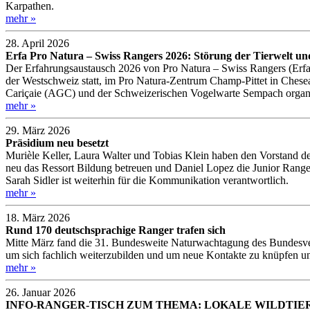
Karpathen.
mehr »
28. April 2026
Erfa Pro Natura – Swiss Rangers 2026: Störung der Tierwelt 
Der Erfahrungsaustausch 2026 von Pro Natura – Swiss Rangers (Erfahr
der Westschweiz statt, im Pro Natura-Zentrum Champ-Pittet in Ches
Cariçaie (AGC) und der Schweizerischen Vogelwarte Sempach organisi
mehr »
29. März 2026
Präsidium neu besetzt
Murièle Keller, Laura Walter und Tobias Klein haben den Vorstand d
neu das Ressort Bildung betreuen und Daniel Lopez die Junior Ranger
Sarah Sidler ist weiterhin für die Kommunikation verantwortlich.
mehr »
18. März 2026
Rund 170 deutschsprachige Ranger trafen sich
Mitte März fand die 31. Bundesweite Naturwachtagung des Bundesver
um sich fachlich weiterzubilden und um neue Kontakte zu knüpfen u
mehr »
26. Januar 2026
INFO-RANGER-TISCH ZUM THEMA: LOKALE WILDTIER