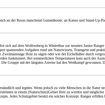
sich an der Reuss manchmal Gummiboote, an Kanus und Stand-Up-Paddl
afen sich auf dem Wolfensberg in Winterthur zur neunten Junior Range
ppen spannenden Aufgaben rund um Naturwissen, Teamgeist und praktis
ellen Zweimannsäge Holz zu sägen oder wie der Eichelhäher durch verge
Pferden funktioniert. Bei sommerlichen Temperaturen kam auch der Austa
n. Die Gruppe mit der längsten Anreise hat den Wettkampf gewonnen.
rständlich und legitim. Wenn jedoch zu viele Menschen in die Natur str
rströmen in einem (Naturschutz)Gebiet Herr zu werden und möglichst v
s. Jedes Schutzgebiet besitzt ein solches Konzept. Ranger erfüllen h