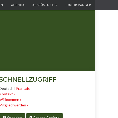
EN
AGENDA
AUSRÜSTUNG
JUNIOR RANGER
SCHNELLZUGRIFF
Deutsch |
Français
Kontakt »
Willkommen »
Mitglied werden »
Spenden
Ranger Gebiete