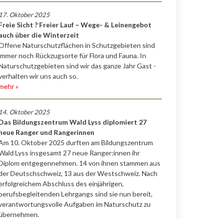
17. Oktober 2025
Freie Sicht ? Freier Lauf – Wege- & Leinengebot
auch über die Winterzeit
Offene Naturschutzflächen in Schutzgebieten sind
immer noch Rückzugsorte für Flora und Fauna. In
Naturschutzgebieten sind wir das ganze Jahr Gast -
verhalten wir uns auch so.
mehr »
14. Oktober 2025
Das Bildungszentrum Wald Lyss diplomiert 27
neue Ranger und Rangerinnen
Am 10. Oktober 2025 durften am Bildungszentrum
Wald Lyss insgesamt 27 neue Ranger:innen ihr
Diplom entgegennehmen. 14 von ihnen stammen aus
der Deutschschweiz, 13 aus der Westschweiz. Nach
erfolgreichem Abschluss des einjährigen,
berufsbegleitenden Lehrgangs sind sie nun bereit,
verantwortungsvolle Aufgaben im Naturschutz zu
übernehmen.