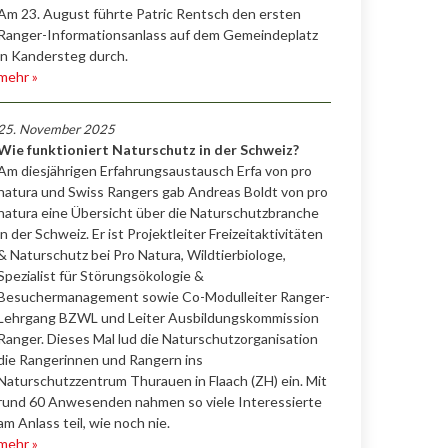
Am 23. August führte Patric Rentsch den ersten
Ranger-Informationsanlass auf dem Gemeindeplatz
in Kandersteg durch.
mehr »
25. November 2025
Wie funktioniert Naturschutz in der Schweiz?
Am diesjährigen Erfahrungsaustausch Erfa von pro
natura und Swiss Rangers gab Andreas Boldt von pro
natura eine Übersicht über die Naturschutzbranche
in der Schweiz. Er ist Projektleiter Freizeitaktivitäten
& Naturschutz bei Pro Natura, Wildtierbiologe,
Spezialist für Störungsökologie &
Besuchermanagement sowie Co-Modulleiter Ranger-
Lehrgang BZWL und Leiter Ausbildungskommission
Ranger. Dieses Mal lud die Naturschutzorganisation
die Rangerinnen und Rangern ins
Naturschutzzentrum Thurauen in Flaach (ZH) ein. Mit
rund 60 Anwesenden nahmen so viele Interessierte
am Anlass teil, wie noch nie.
mehr »