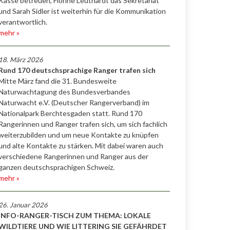
Kasse betreuen, Florine Leuthardt das Sekretariat
und Sarah Sidler ist weiterhin für die Kommunikation
verantwortlich.
mehr »
18. März 2026
Rund 170 deutschsprachige Ranger trafen sich
Mitte März fand die 31. Bundesweite
Naturwachtagung des Bundesverbandes
Naturwacht e.V. (Deutscher Rangerverband) im
Nationalpark Berchtesgaden statt. Rund 170
Rangerinnen und Ranger trafen sich, um sich fachlich
weiterzubilden und um neue Kontakte zu knüpfen
und alte Kontakte zu stärken. Mit dabei waren auch
verschiedene Rangerinnen und Ranger aus der
ganzen deutschsprachigen Schweiz.
mehr »
26. Januar 2026
INFO-RANGER-TISCH ZUM THEMA: LOKALE
WILDTIERE UND WIE LITTERING SIE GEFÄHRDET