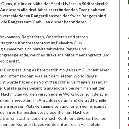
 Giens, die in der Nähe der Stadt Hyères in Südfrankreich
. An diesem alle drei Jahre stattfindenden Event nahmen
en verschiedenen Rangerdiensten der Swiss Rangers sind
ch die Rangerteam GmbH an dieser besonderen
Ankommen, Registrieren, Orientieren und ersten
vorragende Kongresszentrum im Belambra Club
 tummelten sich bereits zahlreiche Ranger und
ongressgelände, welches direkt ans Mittelmeer angrenzt und
ol besitzt.
r Congress, ging es bereits früh morgens um 8 Uhr mit einer
e und Informationen, was seit dem letzten World Ranger
icht wurde haben den Vormittag schnell verfliegen lassen. In
der Cafeteria des Belambra angeboten, bei dem man mit den
 Nachmittag wurden verschiedene Workshops, zum Beispiel
gern angeboten. Im Anschluss daran fand die traditionelle
f einem grossen Platz versammelten und für ein gemeinsames
oder ihres Rangerdienstes präsentierten. Nach der
treffen statt, in denen je nach Kontinent diverse Themen
annenden Kongresstages wurde unter freiem Himmel ein