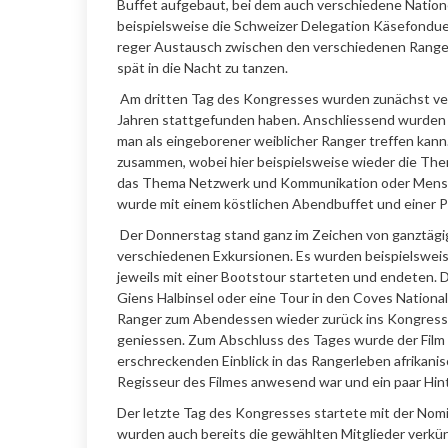
Buffet aufgebaut, bei dem auch verschiedene Natio
beispielsweise die Schweizer Delegation Käsefondue 
reger Austausch zwischen den verschiedenen Rangern
spät in die Nacht zu tanzen.
Am dritten Tag des Kongresses wurden zunächst vers
Jahren stattgefunden haben. Anschliessend wurden M
man als eingeborener weiblicher Ranger treffen kan
zusammen, wobei hier beispielsweise wieder die Th
das Thema Netzwerk und Kommunikation oder Mensch
wurde mit einem köstlichen Abendbuffet und einer P
Der Donnerstag stand ganz im Zeichen von ganztägi
verschiedenen Exkursionen. Es wurden beispielsweis
jeweils mit einer Bootstour starteten und endeten. 
Giens Halbinsel oder eine Tour in den Coves Nation
Ranger zum Abendessen wieder zurück ins Kongressz
geniessen. Zum Abschluss des Tages wurde der Film 
erschreckenden Einblick in das Rangerleben afrikani
Regisseur des Filmes anwesend war und ein paar Hint
Der letzte Tag des Kongresses startete mit der Nomi
wurden auch bereits die gewählten Mitglieder verkü