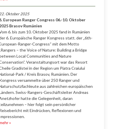
22. Oktober 2025
6. European Ranger Congress 06.-10. Oktober
2025 Brasov Rumänien
Vom 6. bis zum 10. Oktober 2025 fand in Rumänien
der 6. Europäische Ranger Kongress statt. der „6th-
European-Ranger-Congress“ mit dem Motto
„Rangers – the Voice of Nature: Building a Bridge
between Local Communities and Nature
Conservation“. Veranstaltungsort war das Resort
Cheile Gradistei in der Region um Piatra Craiului
National-Park / Kreis Brasov, Rumänien. Der
Kongress versammelte über 250 Ranger und
Naturschutzfachleute aus zahlreichen europäischen
Ländern. Swiss-Rangers-Geschäftsleiter Andreas
Anetzhofer hatte die Gelegenheit, daran
teilzunehmen – hier folgt sein persönlicher
Reisebericht mit Eindrücken, Reflexionen und
Impressionen.
mehr »