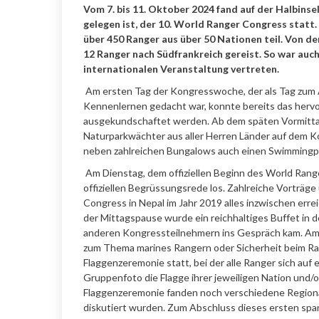
Vom 7. bis 11. Oktober 2024 fand auf der Halbinsel
gelegen ist, der 10. World Ranger Congress statt
über 450 Ranger aus über 50 Nationen teil. Von d
12 Ranger nach Südfrankreich gereist. So war au
internationalen Veranstaltung vertreten.
Am ersten Tag der Kongresswoche, der als Tag zum 
Kennenlernen gedacht war, konnte bereits das her
ausgekundschaftet werden. Ab dem späten Vormittag
Naturparkwächter aus aller Herren Länder auf dem K
neben zahlreichen Bungalows auch einen Swimmingpo
Am Dienstag, dem offiziellen Beginn des World Range
offiziellen Begrüssungsrede los. Zahlreiche Vorträg
Congress in Nepal im Jahr 2019 alles inzwischen erre
der Mittagspause wurde ein reichhaltiges Buffet in 
anderen Kongressteilnehmern ins Gespräch kam. Am
zum Thema marines Rangern oder Sicherheit beim Ran
Flaggenzeremonie statt, bei der alle Ranger sich au
Gruppenfoto die Flagge ihrer jeweiligen Nation und/
Flaggenzeremonie fanden noch verschiedene Regional
diskutiert wurden. Zum Abschluss dieses ersten sp