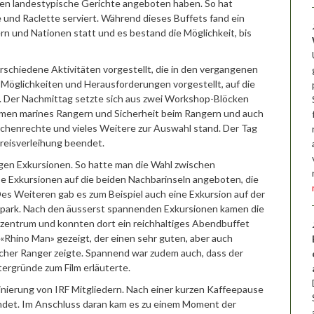
nen landestypische Gerichte angeboten haben. So hat
und Raclette serviert. Während dieses Buffets fand ein
 und Nationen statt und es bestand die Möglichkeit, bis
chiedene Aktivitäten vorgestellt, die in den vergangenen
öglichkeiten und Herausforderungen vorgestellt, auf die
n. Der Nachmittag setzte sich aus zwei Workshop-Blöcken
emen marines Rangern und Sicherheit beim Rangern und auch
enrechte und vieles Weitere zur Auswahl stand. Der Tag
reisverleihung beendet.
gen Exkursionen. So hatte man die Wahl zwischen
e Exkursionen auf die beiden Nachbarinseln angeboten, die
Des Weiteren gab es zum Beispiel auch eine Exkursion auf der
alpark. Nach den äusserst spannenden Exkursionen kamen die
entrum und konnten dort ein reichhaltiges Abendbuffet
«Rhino Man» gezeigt, der einen sehr guten, aber auch
scher Ranger zeigte. Spannend war zudem auch, dass der
ergründe zum Film erläuterte.
nierung von IRF Mitgliedern. Nach einer kurzen Kaffeepause
ndet. Im Anschluss daran kam es zu einem Moment der