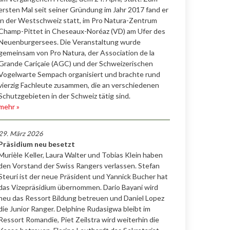
ersten Mal seit seiner Gründung im Jahr 2017 fand er
in der Westschweiz statt, im Pro Natura-Zentrum
Champ-Pittet in Cheseaux-Noréaz (VD) am Ufer des
Neuenburgersees. Die Veranstaltung wurde
gemeinsam von Pro Natura, der Association de la
Grande Cariçaie (AGC) und der Schweizerischen
Vogelwarte Sempach organisiert und brachte rund
vierzig Fachleute zusammen, die an verschiedenen
Schutzgebieten in der Schweiz tätig sind.
mehr »
29. März 2026
Präsidium neu besetzt
Murièle Keller, Laura Walter und Tobias Klein haben
den Vorstand der Swiss Rangers verlassen. Stefan
Steuri ist der neue Präsident und Yannick Bucher hat
das Vizepräsidium übernommen. Dario Bayani wird
neu das Ressort Bildung betreuen und Daniel Lopez
die Junior Ranger. Delphine Rudasigwa bleibt im
Ressort Romandie, Piet Zeilstra wird weiterhin die