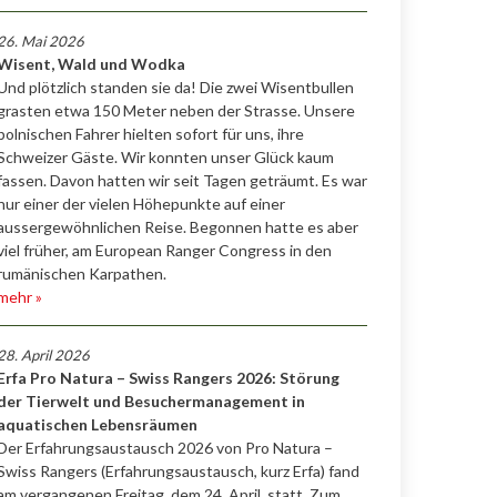
26. Mai 2026
Wisent, Wald und Wodka
Und plötzlich standen sie da! Die zwei Wisentbullen
grasten etwa 150 Meter neben der Strasse. Unsere
polnischen Fahrer hielten sofort für uns, ihre
Schweizer Gäste. Wir konnten unser Glück kaum
fassen. Davon hatten wir seit Tagen geträumt. Es war
nur einer der vielen Höhepunkte auf einer
aussergewöhnlichen Reise. Begonnen hatte es aber
viel früher, am European Ranger Congress in den
rumänischen Karpathen.
mehr »
28. April 2026
Erfa Pro Natura – Swiss Rangers 2026: Störung
der Tierwelt und Besuchermanagement in
aquatischen Lebensräumen
Der Erfahrungsaustausch 2026 von Pro Natura –
Swiss Rangers (Erfahrungsaustausch, kurz Erfa) fand
am vergangenen Freitag, dem 24. April, statt. Zum