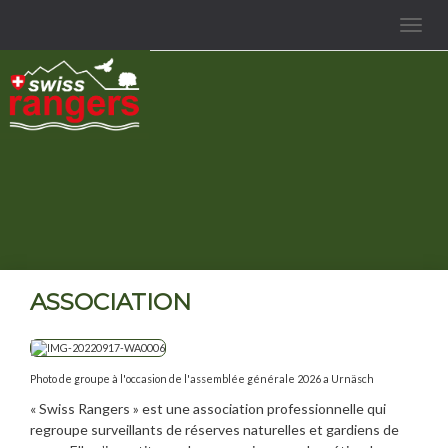
Toggle
navigat
ASSOCIATION
Photo de groupe à l'occasion de l'assemblée générale 2026 a Urnäsch
« Swiss Rangers » est une association professionnelle qui
regroupe surveillants de réserves naturelles et gardiens de