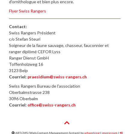
d’ornithologue et bien plus encore.
Flyer Swiss Rangers
Contact:
Swiss Rangers Président
c/o Stefan Steuri
Soigneur de la faune sauvage, chasseur, fauconnier et
ranger diplômé CEFOR Lyss
Ranger Dienst GmbH
Toffenholzweg 16
3123 Belp
Courriel:
praesidium@swiss-rangers.ch
Swiss Rangers Bureau de l'association
Oberbalmstrasse 238
3096 Oberbalm
Courriel:
office@swiss-rangers.ch
ART-CMS (Web-Content-Management-System) by
artworking
|
impressum
|